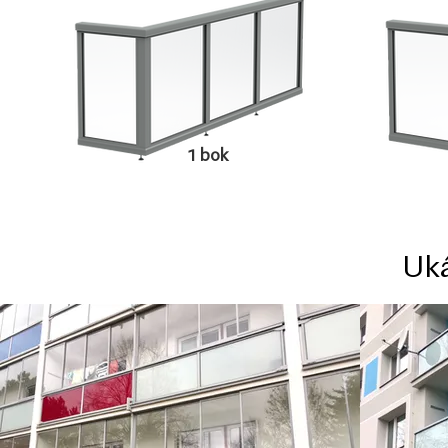
1 bok
Uká