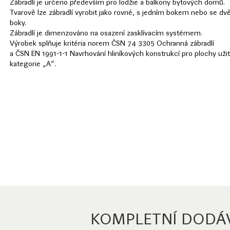
Zábradlí je určeno především pro lodžie a balkony bytových domů.
Tvarově lze zábradlí vyrobit jako rovné, s jedním bokem nebo se d
boky.
Zábradlí je dimenzováno na osazení zasklívacím systémem.
Výrobek splňuje kritéria norem ČSN 74 3305 Ochranná zábradlí
a ČSN EN 1991-1-1 Navrhování hliníkových konstrukcí pro plochy uži
kategorie „A“.
KOMPLETNÍ DODÁ