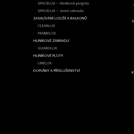
SPACELUX – hliníková pergola
SPACELUX – zimní zahrada
ZASKLÍVÁNÍ LODŽIÍ A BALKONŮ
J
CLEARLUX
FRAMELUX
HLINÍKOVÉ ZÁBRADLÍ
GUARDLUX
HLINÍKOVÉ PLOTY
LINELUX
DOPLŇKY A PŘÍSLUŠENSTVÍ
K