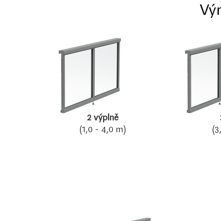
Vý
2 výplně
(1,0 - 4,0 m)
(3