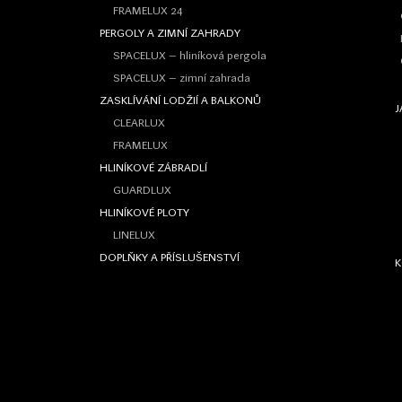
FRAMELUX 24
PERGOLY A ZIMNÍ ZAHRADY
H
SPACELUX – hliníková pergola
SPACELUX – zimní zahrada
ZASKLÍVÁNÍ LODŽIÍ A BALKONŮ
J
CLEARLUX
FRAMELUX
HLINÍKOVÉ ZÁBRADLÍ
GUARDLUX
HLINÍKOVÉ PLOTY
LINELUX
DOPLŇKY A PŘÍSLUŠENSTVÍ
K