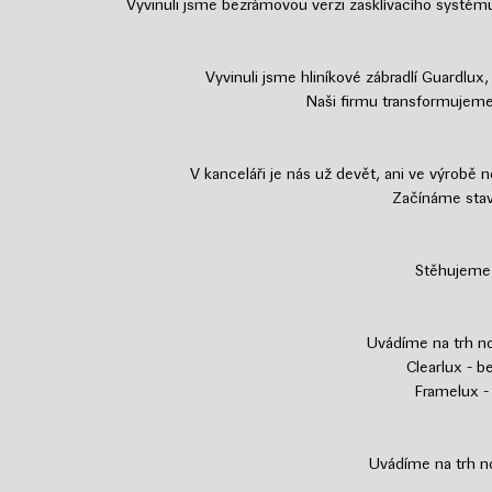
Vyvinuli jsme bezrámovou verzi zasklívacího systému
Vyvinuli jsme hliníkové zábradlí Guardlu
Naši firmu transformujeme
V kanceláři je nás už devět, ani ve výrobě
Začínáme stav
Stěhujeme 
Uvádíme na trh no
Clearlux - 
Framelux -
Uvádíme na trh n