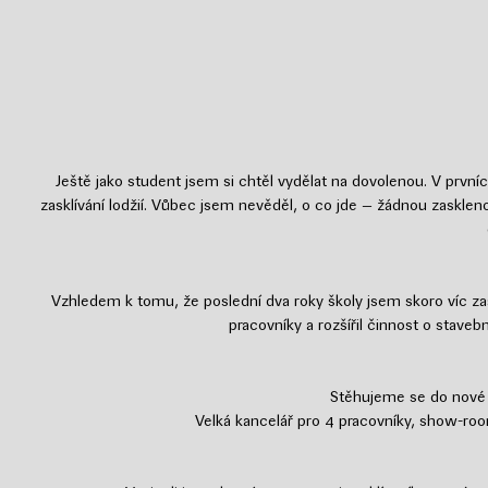
Ještě jako student jsem si chtěl vydělat na dovolenou.
V prvníc
zasklívání lodžií. Vůbec jsem nevěděl, o co jde – žádnou zaskleno
Vzhledem k tomu, že poslední dva roky školy jsem skoro víc zaskl
pracovníky a rozšířil činnost o staveb
Stěhujeme se do nové p
Velká kancelář pro 4 pracovníky, show-roo